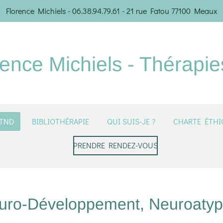
Florence Michiels - 06.38.94.79.61 - 21 rue Fatou 77100 Meaux
rence Michiels - Thérapi
TND
BIBLIOTHÉRAPIE
QUI SUIS-JE ?
CHARTE ÉTHI
PRENDRE RENDEZ-VOUS
uro-Développement, Neuroatyp