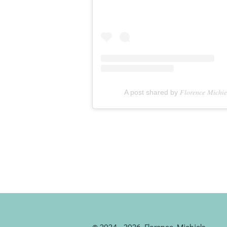
A post shared by 𝐹𝑙𝑜𝑟𝑒𝑛𝑐𝑒 𝑀𝑖𝑐
© 2024 - 2026 Florence Michiels