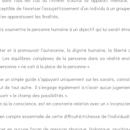
r dans tous les cas où l’intérêt d’autrui lui apparaît menacé
ceptible de favoriser l’assujettissement d’un individu à un group
en apparaissent les finalités.
 soumettre la personne humaine à un objectif qui lui serait étrang
r et à promouvoir l’autonomie, la dignité humaine, la liberté 
. Les équilibres complexes de la personne dans sa réalité env
personne « ne sait à la place de la personne ».
e un simple guide s’appuyant uniquement sur les savoirs, conna
ut de tout autre. Il s’engage également à n’avoir aucun jugement
uvrir « le champ des possibilités ».
où la conscience, est en constante relation avec un « inconscient 
en compte essentielle de cette difficulté/richesse de l’individual
cer en aucune façon de pression physique, biologique, psychique