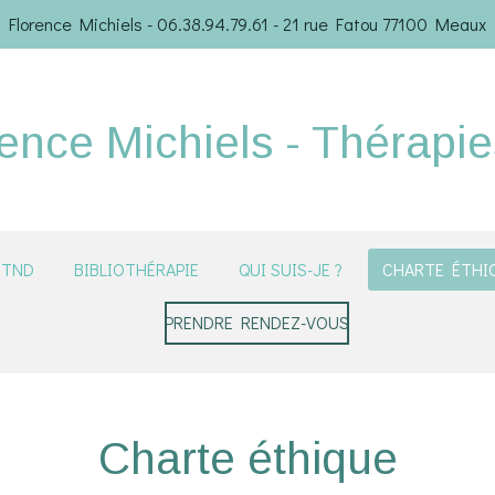
Florence Michiels - 06.38.94.79.61 - 21 rue Fatou 77100 Meaux
ence Michiels - Thérapi
TND
BIBLIOTHÉRAPIE
QUI SUIS-JE ?
CHARTE ÉTHI
PRENDRE RENDEZ-VOUS
Charte éthique