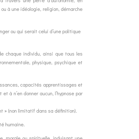
, à travers une perte d’autonomie, en
e ou à une idéologie, religion, démarche
er ou qui serait celui d’une politique
de chaque individu, ainsi que tous les
ironnementale, physique, psychique et
issances, capacités apprentissages et
 et à n’en donner aucun, l’hypnose par
» (non limitatif dans sa définition).
ité humaine.
, morale ou spirituelle, induisant une