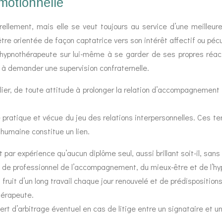
émotionnelle
turellement, mais elle se veut toujours au service d’une meill
tre orientée de façon captatrice vers son intérêt affectif ou pécu
l’hypnothérapeute sur lui-même à se garder de ses propres réact
r, à demander une supervision confraternelle.
ier, de toute attitude à prolonger la relation d’accompagnement o
ratique et vécue du jeu des relations interpersonnelles. Ces ter
 humaine constitue un lien.
par expérience qu’aucun diplôme seul, aussi brillant soit-il, sans 
té de professionnel de l’accompagnement, du mieux-être et de l’hy
 fruit d’un long travail chaque jour renouvelé et de prédispositions
hérapeute.
ert d’arbitrage éventuel en cas de litige entre un signataire et u