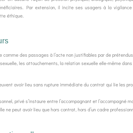
bénéficiaires. Par extension, il incite ses usagers à la vigila
tte éthique.
urs
re comme des passages à l’acte non justifiables par de prétendus
xuelle, les attouchements, la relation sexuelle elle-même dans l
uvent avoir lieu sans rupture immédiate du contrat qui lie les pr
rsonnel, privé s’instaure entre l’accompagnant et l’accompagné maj
le ne peut avoir lieu que hors contrat, hors d’un cadre profession