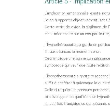
Article 5 - Implication 
L’implication émotionnelle existe na
l’aide à apporter objectivement, sans ê
Cette attitude exige la vigilance de 
c’est nécessaire sur un cas particulie
L’hypnothérapeute se garde en particul
fin aux séances le moment venu .
Ceci implique une bonne connaissance p
symbolique qui veut que toute relation
L’hypnothérapeute signataire reconnaît 
suffit à conférer à quiconque la quali
Celle-ci requiert un parcours personnel,
et développer les qualités d’un hypnot
La Justice, française ou européenne, s